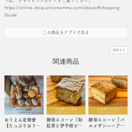
下記、ショッピングガイドをご覧ください。
https://online-shop.arinomamma.com/about/#shopping-
Guide
この商品をアプリで見る
通報する
関連商品
おうえん定期便
酵母スコーン『和
酵母スコーン『パ
【たっぷりおうえ
紅茶と伊予柑ピー
ルメザンハーブ』
ん】
ル』【定期便の方
【8月の定期便同