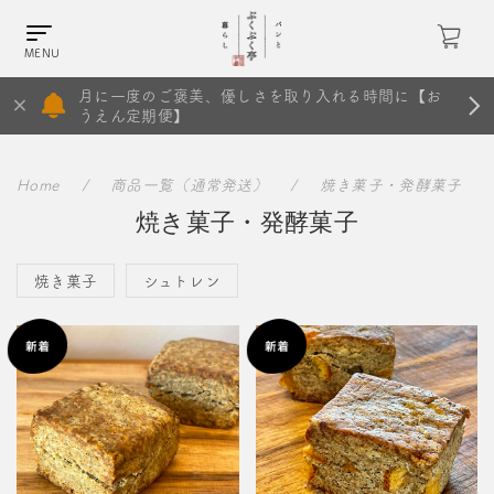
月に一度のご褒美、優しさを取り入れる時間に【お
うえん定期便】
Home
商品一覧（通常発送）
焼き菓子・発酵菓子
焼き菓子・発酵菓子
焼き菓子
シュトレン