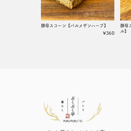
酵母スコーン【パルメザンハーブ】
酵母
ル】
¥360